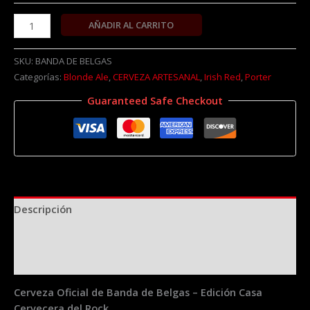
AÑADIR AL CARRITO
SKU:
BANDA DE BELGAS
Categorías:
Blonde Ale
,
CERVEZA ARTESANAL
,
Irish Red
,
Porter
Guaranteed Safe Checkout
Descripción
Información adicional
Valoraciones (0)
Cerveza Oficial de Banda de Belgas – Edición Casa
Cervecera del Rock