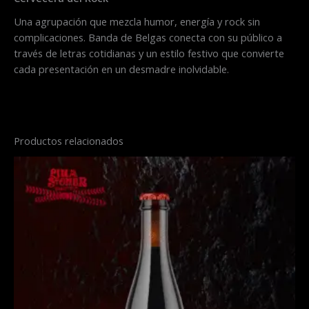
Una agrupación que mezcla humor, energía y rock sin
complicaciones. Banda de Belgas conecta con su público a
través de letras cotidianas y un estilo festivo que convierte
cada presentación en un desmadre inolvidable.
Productos relacionados
Este
producto
tiene
múltiples
variantes.
Las
opciones
se
pueden
elegir